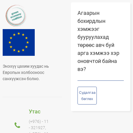
Агаарын
бохирдлын
хэмжээг
бууруулахад
төрөөс авч буй
арга хэмжээ хэр
оновчтой байна
Энэхүү цахим хуудас нь
вэ?
Европын холбооноос
санхүүжсэн болно.
Судалгаа
бөглөх
Утас
(+976) - 11
- 321927,