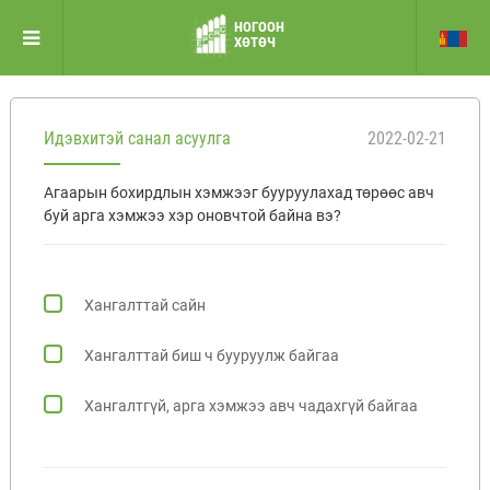
НОГООН
ХӨТӨЧ
Идэвхитэй санал асуулга
2022-02-21
Агаарын бохирдлын хэмжээг бууруулахад төрөөс авч
буй арга хэмжээ хэр оновчтой байна вэ?
Хангалттай сайн
Хангалттай биш ч бууруулж байгаа
Хангалтгүй, арга хэмжээ авч чадахгүй байгаа