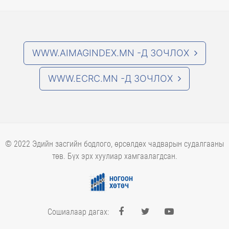
WWW.AIMAGINDEX.MN -Д ЗОЧЛОХ
WWW.ECRC.MN -Д ЗОЧЛОХ
© 2022 Эдийн засгийн бодлого, өрсөлдөх чадварын судалгааны
төв. Бүх эрх хуулиар хамгаалагдсан.
НОГООН
ХӨТӨЧ
Сошиалаар дагах: