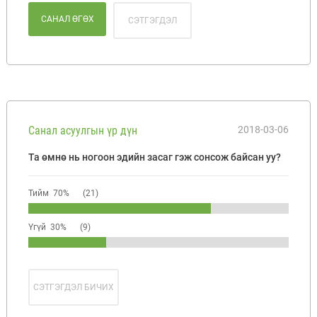
САНАЛ ӨГӨХ
СЭТГЭГДЭЛ
Санал асуулгын үр дүн
2018-03-06
Та өмнө нь ногоон эдийн засаг гэж сонсож байсан уу?
Тийм 70%
(21)
Үгүй 30%
(9)
СЭТГЭГДЭЛ БИЧИХ