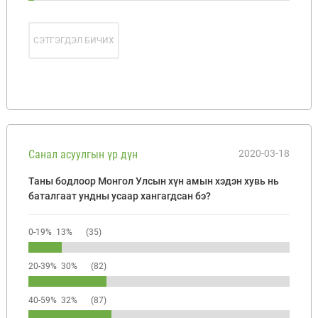
СЭТГЭГДЭЛ БИЧИХ
Санал асуулгын үр дүн
2020-03-18
Таны бодлоор Монгол Улсын хүн амын хэдэн хувь нь
баталгаат ундны усаар хангагдсан бэ?
0-19% 13%
(35)
20-39% 30%
(82)
40-59% 32%
(87)