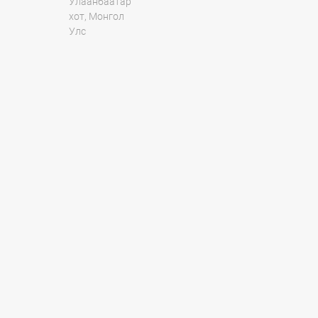
Улаанбаатар
хот, Монгол
Улс