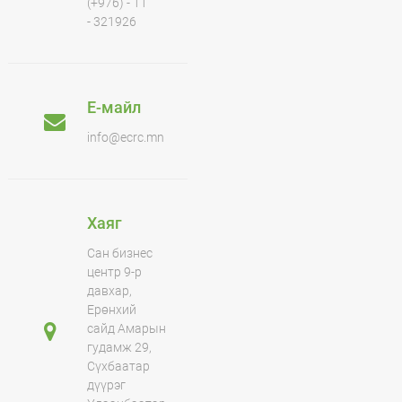
(+976) - 11
- 321926
Е-майл
info@ecrc.mn
Хаяг
Сан бизнес
центр 9-р
давхар,
Ерөнхий
сайд Амарын
гудамж 29,
Сүхбаатар
дүүрэг