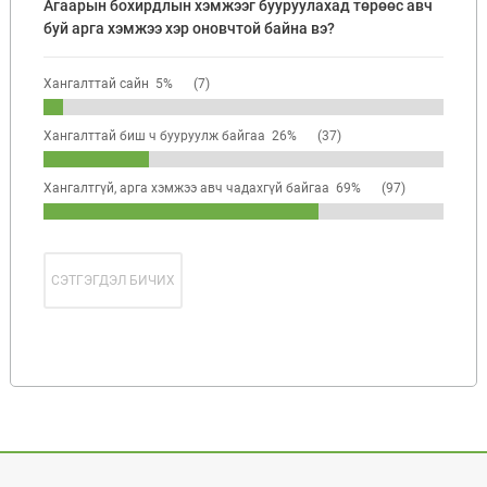
Агаарын бохирдлын хэмжээг бууруулахад төрөөс авч
буй арга хэмжээ хэр оновчтой байна вэ?
Хангалттай сайн 5%
(7)
Хангалттай биш ч бууруулж байгаа 26%
(37)
Хангалтгүй, арга хэмжээ авч чадахгүй байгаа 69%
(97)
СЭТГЭГДЭЛ БИЧИХ