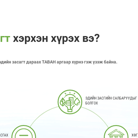
агт
хэрхэн хүрэх вэ?
эдийн засагт дараах ТАВАН аргаар хүрнэ гэж үзэж байна.
ЭДИЙН ЗАСГИЙН САЛБАРУУДЫГ
БОЛГОХ
АСГАХ
ХӨГ