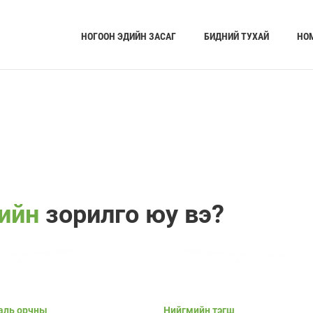
НОГООН ЭДИЙН ЗАСАГ
БИДНИЙ ТУХАЙ
НО
гийн
зорилго юу вэ?
аль орчны
Нийгмийн тэгш