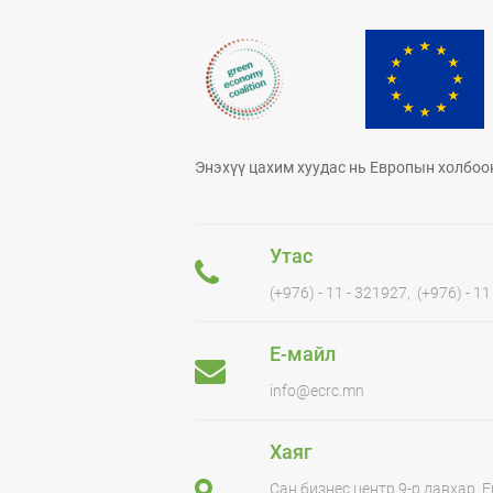
Энэхүү цахим хуудас нь Европын холбоо
Утас
(+976) - 11 - 321927, (+976) - 1
Е-майл
info@ecrc.mn
Хаяг
Сан бизнес центр 9-р давхар,