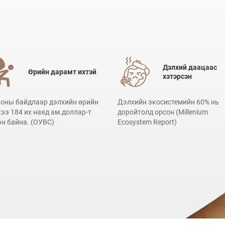
Дэлхий даацаас
Өрийн дарамт ихтэй
хэтэрсэн
 оны байдлаар дэлхийн өрийн
Дэлхийн экосистемийн 60% нь
ээ 184 их наяд ам.доллар-т
доройтолд орсон (Millenium
эн байна. (ОУВС)
Ecosystem Report)