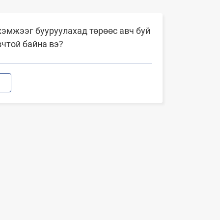
эмжээг бууруулахад төрөөс авч буй
вчтой байна вэ?