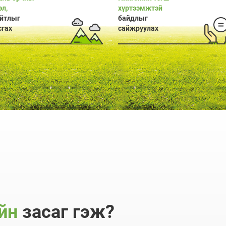
эл,
хүртээмжтэй
йтлыг
байдлыг
сгах
сайжруулах
ийн
засаг гэж?