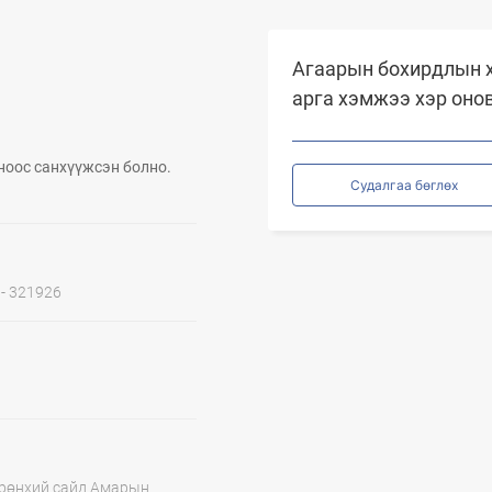
Агаарын бохирдлын х
арга хэмжээ хэр оно
ноос санхүүжсэн болно.
Судалгаа бөглөх
1 - 321926
 Ерөнхий сайд Амарын