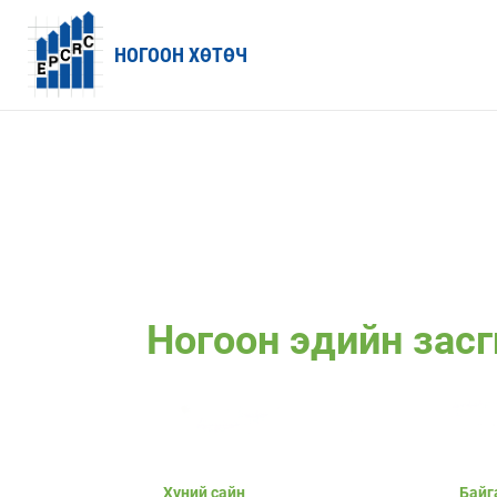
НОГООН ХӨТӨЧ
Ногоон эдийн зас
Хүний сайн
Байг