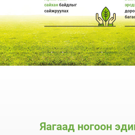
сайхан
байдлыг
эрсд
сайжруулах
доро
бага
Яагаад ногоон эд