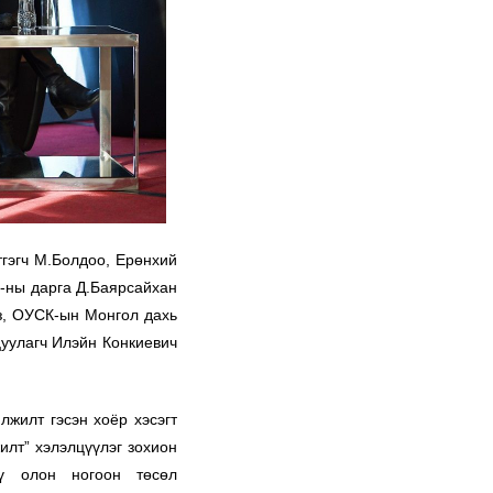
тгэгч М.Болдоо, Ерөнхий
-ны дарга Д.Баярсайхан
з, ОУСК-ын Монгол дахь
уулагч Илэйн Конкиевич
лжилт гэсэн хоёр хэсэгт
илт” хэлэлцүүлэг зохион
үү олон ногоон төсөл