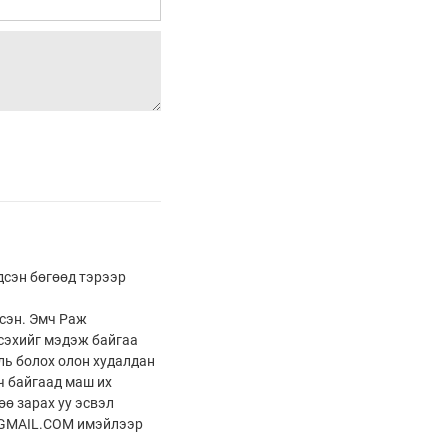
дсэн бөгөөд тэрээр
сэн. Эмч Раж
эсэхийг мэдэж байгаа
ль болох олон худалдан
ч байгаад маш их
өө зарах уу эсвэл
@GMAIL.COM имэйлээр