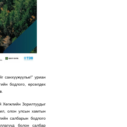
г санхүүжүүлье!” уриан
ийн бодлого, өрсөлдөх
в.
й Хөгжлийн Зорилтуудыг
шил, олон улсын хамтын
үгийн салбарын бодлого
уллагууд болон салбар