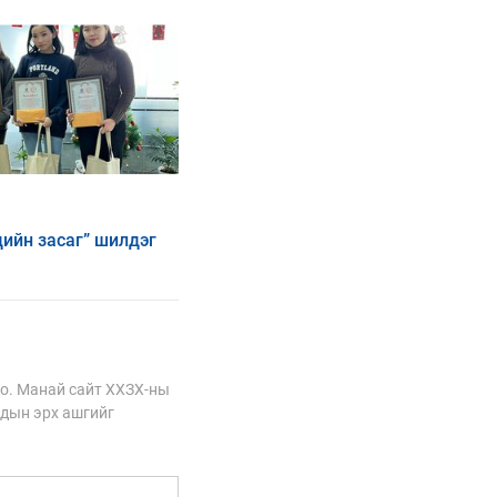
дийн засаг” шилдэг
ээны дүн гарлаа
о. Манай сайт ХХЗХ-ны
сдын эрх ашгийг