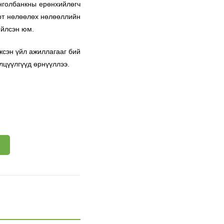
нголбанкны ерөнхийлөгч
арт нөлөөлөх нөлөөллийн
ийлсэн юм.
жсэн үйл ажиллагааг бий
лцүүлгүүд өрнүүллээ.