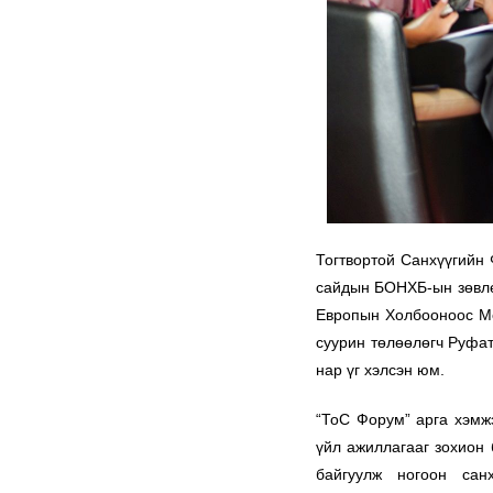
Тогтвортой Санхүүгийн 
сайдын БОНХБ-ын зөвлө
Европын Холбооноос Мо
суурин төлөөлөгч Руфа
нар үг хэлсэн юм.
“ТоС Форум” арга хэмжэ
үйл ажиллагааг зохион 
байгуулж ногоон сан