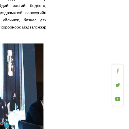
Эдийн засгийн бодлого,
мэдрэмжтэй санхүүгийн
й үйлчилж, бизнес дэх
 хорооноос мэдээлснээр