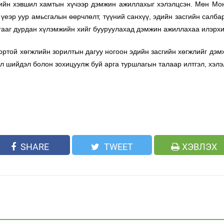
вийн хэвшил хамтын хүчээр дэмжин ажиллахыг хэлэлцсэн. Мөн Мо
 үеэр уур амьсгалын өөрчлөлт, түүний санхүү, эдийн засгийн салб
гааг дурдан хүлэмжийн хийг бууруулахад дэмжин ажиллахаа илэрх
вортой хөгжлийн зорилтын дагуу ногоон эдийн засгийн хөгжлийг дэм
л шийдэл болон зохицуулж буй арга туршлагын талаар илтгэл, хэлэ
SHARE
TWEET
ХЭВЛЭХ