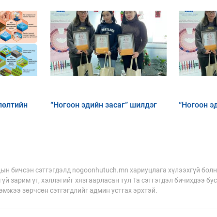
лөлтийн
“Ногоон эдийн засаг” шилдэг
“Ногоон э
х, дасан
эссэнүүд
эссэ тэмц
н бичсэн сэтгэгдэлд nogoonhutuch.mn хариуцлага хүлээхгүй болн
үй зарим үг, хэллэгийг хязгаарласан тул Та сэтгэгдэл бичихдээ бу
хэмжээ зөрчсөн сэтгэгдлийг админ устгах эрхтэй.