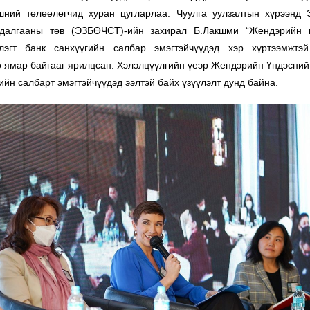
ний төлөөлөгчид хуран цугларлаа. Чуулга уулзалтын хүрээнд 
далгааны төв (ЭЗБӨЧСТ)-ийн захирал Б.Лакшми “Жендэрийн 
лэгт банк санхүүгийн салбар эмэгтэйчүүдэд хэр хүртээмжтэ
о ямар байгааг ярилцсан. Хэлэлцүүлгийн үеэр Жендэрийн Үндэсний
ийн салбарт эмэгтэйчүүдэд ээлтэй байх үзүүлэлт дунд байна.