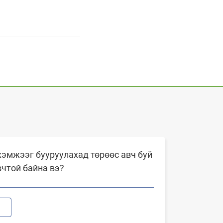
эмжээг бууруулахад төрөөс авч буй
вчтой байна вэ?