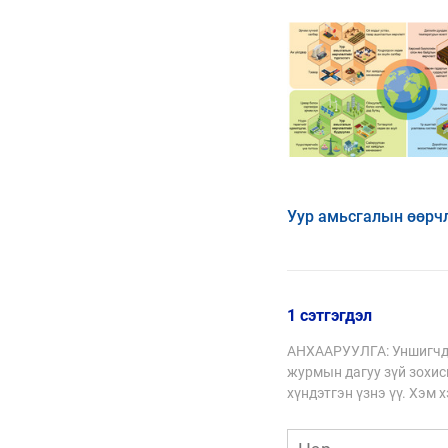
Уур амьсгалын өөрч
нөлөөллийг бууруула
зохицох стратеги
1 сэтгэгдэл
АНХААРУУЛГА: Уншигчды
журмын дагуу зүй зохисг
хүндэтгэн үзнэ үү. Хэм 