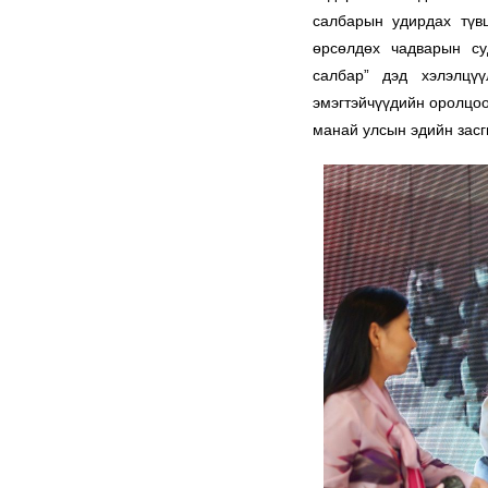
салбарын удирдах түвш
өрсөлдөх чадварын су
салбар” дэд хэлэлцүү
эмэгтэйчүүдийн оролцо
манай
улсын эдийн засг