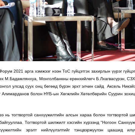
Форум 2021 арга хэмжээг нээн ТоС гүйцэтгэх захирлын үүрэг гүйцэ
х М.Бадамлянхуа, Монголбанкны ерөнхийлөгч Б.Лхагвасүрэн, СЗХ
нгол улсад суух онц бөгөөд бүрэн эрхт элчин сайд Аксель Никэй
т Алимарданов болон НҮБ-ын Хөгжлийн Хөтөлбөрийн Суурин зохиц
э нь тогтвортой санхүүжилтийн алсын хараа болон тогтвортой ши
байгууллаа. Тогтвортой шилжилт хэсгийн хүрээнд “Ногоон Санхүүж
хүүжилтийн эрэлт нийлүүлэлтийг тэнцвэржүүлэн цаашид ил