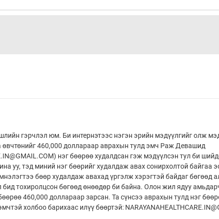
шлийн гэрчлэл юм. Би интернэтээс нэгэн эрийн мэдүүлгийг олж мэ
а өвчтөнийг 460,000 доллараар аврахын тулд эмч Раж Девашид
N@GMAIL.COM) нэг бөөрөө худалдсан гэж мэдүүлсэн тул би шийд
на уу, тэд миний нэг бөөрийг худалдаж авах сонирхолтой байгаа 
эмнэлэгтээ бөөр худалдаж авахад үргэлж хэрэгтэй байдаг бөгөөд а
л бид тохиролцсон бөгөөд өнөөдөр би байна. Олон жил ядуу амьдар
бөөрөө 460,000 доллараар зарсан. Та сүнсээ аврахын тулд нэг бөөр
 эмчтэй холбоо барихаас илүү бөөртэй: NARAYANAHEALTHCARE.IN