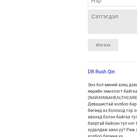
DR Rush Qin
Энэ бол миний ахиц дэв
өөрийн эмнэлэгт байга
(NARAYANAHEALTHCARE.I
Девашистай холбоо бари
бөгөөд аз болоход тэр 
авахад бэлэн байгаа ту
баяртай байсан тул нэг 
худалдаж авах уу? Раж
холбоо барина уу.