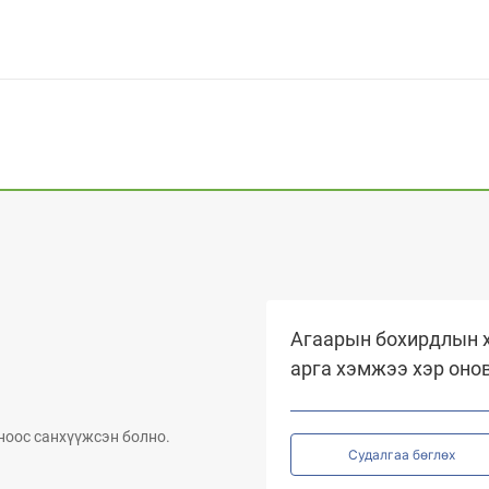
Агаарын бохирдлын х
арга хэмжээ хэр оно
ноос санхүүжсэн болно.
Судалгаа бөглөх