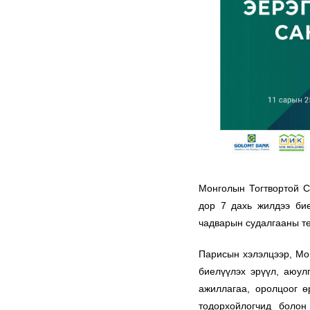
Монголын Тогтвортой С
дор
7 дахь жилдээ
бие
чадварын судалгааны тө
Парисын хэлэлцээр, Мо
биелүүлэх эрүүл, аюул
ажиллагаа, оролцоог ө
тодорхойлогчид болон