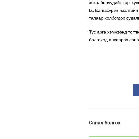
хөтөлбөрүүдийг төр ху
Б.Лхагвасүрэн нээлтийн
талаар холбогдох судал
Тус арга хэмжээнд тогт
болгоход анхаарах сана
Санал болгох