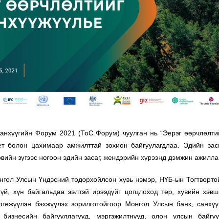
анхүүгийн Форум 2021 (ТоС Форум) чуулган нь “Эерэг өөрчлөлтий
т болон цахимаар амжилттай зохион байгуулагдлаа. Эдийн засг
вийн зүгээс ногоон эдийн засаг, жендэрийн хүрээнд дэмжин ажилла
нгол Улсын Үндэсний тодорхойлсон хувь нэмэр, НҮБ-ын Тогтворто
гүй, хүн байгальдаа ээлтэй ирээдүйг цогцлоход төр, хувийн хэв
ргөжүүлэн бэхжүүлэх зорилготойгоор Монгол Улсын банк, санхү
 бизнесийн байгууллагууд, мэргэжилтнүүд, олон улсын байгу