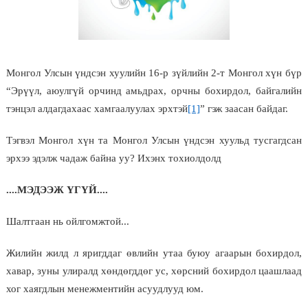
Монгол Улсын үндсэн хуулийн 16-р зүйлийн 2-т Монгол хүн бүр
“Эрүүл, аюулгүй орчинд амьдрах, орчны бохирдол, байгалийн
тэнцэл алдагдахаас хамгаалуулах эрхтэй
[1]
” гэж заасан байдаг.
Тэгвэл Монгол хүн та Монгол Улсын үндсэн хуульд тусгагдсан
эрхээ эдэлж чадаж байна уу? Ихэнх тохиолдолд
....МЭДЭЭЖ ҮГҮЙ....
Шалтгаан нь ойлгомжтой...
Жилийн жилд л яригддаг өвлийн утаа буюу агаарын бохирдол,
хавар, зуны улиралд хөндөгддөг ус, хөрсний бохирдол цаашлаад
хог хаягдлын менежментийн асуудлууд юм.