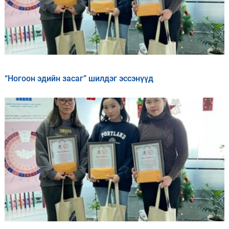
“Ногоон эдийн засаг” шилдэг эссэнүүд