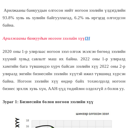
Арилжааны банкуудын олгосон нийт ногоон зээлийн үлдэгдлийн
93.8% хувь нь хувийн байгууллагад, 6.2% нь иргэдэд олгогдсон
байна.
Арилжааны банкуудын ногоон зээлийн хүү
[3]
2020 оны 1-р улирлаас ногоон зээл олгож эхэлсэн бөгөөд зээлийн
хүүний хувьд савлалт маш их байна. 2022 оны 1-р улиралд
хамгийн бага түвшиндээ хүрч байсан зээлийн хүү 2022 оны 2-р
улиралд энгийн бизнесийн зээлийн хүүтэй ижил түвшинд хүрсэн
байна. Ногоон зээлийн хүү өндөр байх тохиолдолд ногоон
бизнес эрхлэх хувь хүн, ААН-үүд төдийлөн олдохгүй л болов уу.
Зураг 1: Бизнесийн болон ногоон зээлийн хүү