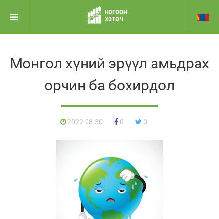
НОГООН
ХӨТӨЧ
Монгол хүний эрүүл амьдрах
орчин ба бохирдол
2022-08-30
0
0