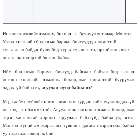
Ногоон хөгжлийг дэмжих, бохирдлыг бууруулах талаар Монгол
Улсад хөгжлийн бодлогын баримт бичгүүдэд хангалттай
тусгагдсан байдаг буюу бид хүрэх түвшнээ тодорхойлсон, явах
чиглэл нь тодорхой болсон байна.
Ийм бодлогын баримт бичгүүд байсаар байтал бид яагаад
ногоон хөгжлийг дэмжиж, бохирдлыг хангалттай бууруулж
чадахгүй байна вэ,
асуудал юунд байна вэ
?
Мэдээж бүх зүйлийг өргөс авсан мэт хурдан сайжруулж чадахгүй
нь хэнд ч ойлгомжтой. Асуудал нь ногоон хөгжил, бохирдлын
эсрэг хангалттай хөрөнгө оруулалт байхгүйд байна уу, эсвэл
Монгол хүний амьжиргааны түвшинг дагасан хэрэглээнд байна
уу гэвэл аль алинд нь бий.