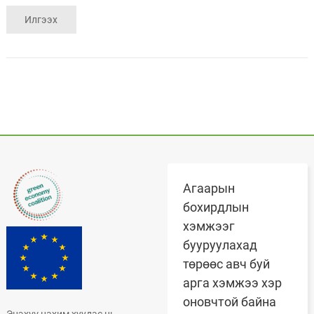
Агаарын
бохирдлын
хэмжээг
бууруулахад
төрөөс авч буй
арга хэмжээ хэр
оновчтой байна