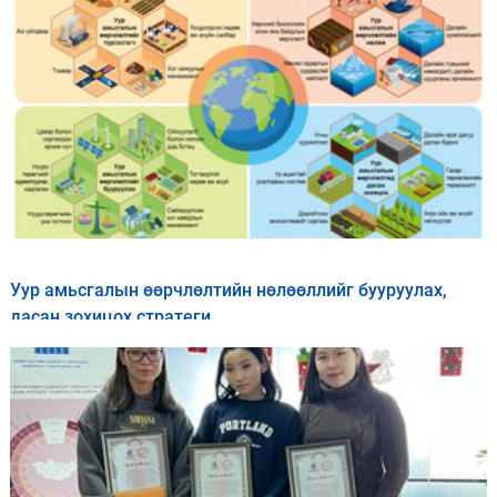
Уур амьсгалын өөрчлөлтийн нөлөөллийг бууруулах,
дасан зохицох стратеги