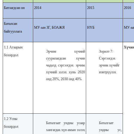
Батлагдсан он
2014
2015
2016
Баталсан
МУ-ын ЗГ, БОАЖЯ
НҮБ
МУ-ын
байгууллага
1.1 Агаарын
Хүчин
Эрчим хүчний
Зорилт 7:
бохирдол
суурилагдсан хүчин
Сэргээгдэх
чадалд сэргээгдэх эрчим
эрчим хүчийг
хүчний эзлэх хувь 2020
нэвтрүүлэх
онд 20%, 2030 онд 40%
1.2 Усны
Баталгаат ундны усаар
Баталгаат
бохирдол
хангагдах хүн амын эзлэх
ундны ус,