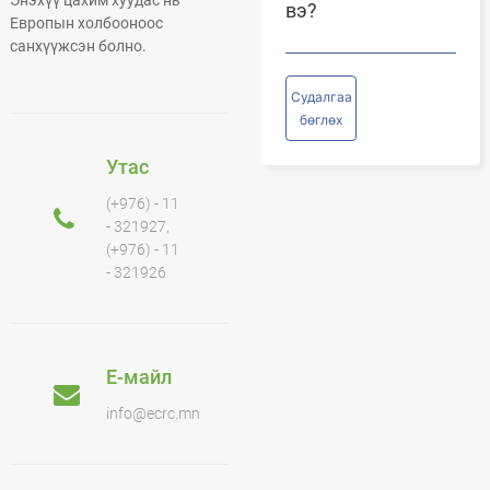
Энэхүү цахим хуудас нь
вэ?
Европын холбооноос
санхүүжсэн болно.
Судалгаа
бөглөх
Утас
(+976) - 11
- 321927,
(+976) - 11
- 321926
Е-майл
info@ecrc.mn