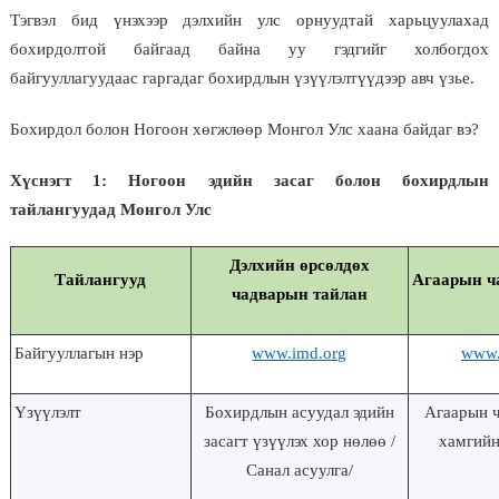
Тэгвэл бид үнэхээр дэлхийн улс орнуудтай харьцуулахад
бохирдолтой байгаад байна уу гэдгийг холбогдох
байгууллагуудаас гаргадаг бохирдлын үзүүлэлтүүдээр авч үзье.
Бохирдол болон Ногоон хөгжлөөр Монгол Улс хаана байдаг вэ?
Хүснэгт 1: Ногоон эдийн засаг болон бохирдлын
тайлангуудад Монгол Улс
Дэлхийн өрсөлдөх
Тайлангууд
Агаарын ч
чадварын тайлан
Байгууллагын нэр
www.imd.org
www.
Үзүүлэлт
Бохирдлын асуудал эдийн
Агаарын ч
засагт үзүүлэх хор нөлөө /
хамгийн
Санал асуулга/