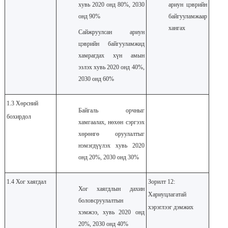
хувь 2020 онд 80%, 2030
ариун цэврийн
онд 90%
байгууламжаар
хангах
Сайжруулсан ариун
цэврийн байгууламжид
хамрагдах хүн амын
эзлэх хувь 2020 онд 40%,
2030 онд 60%
1.3 Хөрсний
Байгаль орчныг
бохирдол
хамгаалах, нөхөн сэргээх
хөрөнгө оруулалтыг
нэмэгдүүлэх хувь 2020
онд 20%, 2030 онд 30%
1.4 Хог хаягдал
Зорилт 12:
Хог хаягдлын дахин
Хариуцлагатай
боловсруулалтын
хэрэглээг дэмжих
хэмжээ, хувь 2020 онд
20%, 2030 онд 40%