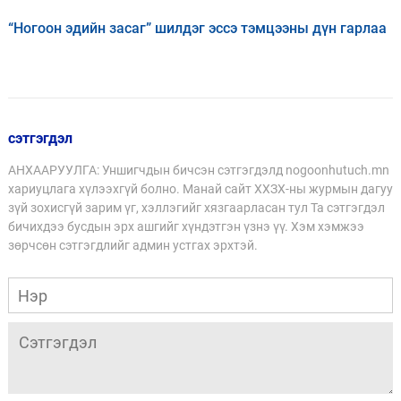
“Ногоон эдийн засаг” шилдэг эссэ тэмцээны дүн гарлаа
сэтгэгдэл
АНХААРУУЛГА: Уншигчдын бичсэн сэтгэгдэлд nogoonhutuch.mn
хариуцлага хүлээхгүй болно. Манай сайт ХХЗХ-ны журмын дагуу
зүй зохисгүй зарим үг, хэллэгийг хязгаарласан тул Та сэтгэгдэл
бичихдээ бусдын эрх ашгийг хүндэтгэн үзнэ үү. Хэм хэмжээ
зөрчсөн сэтгэгдлийг админ устгах эрхтэй.