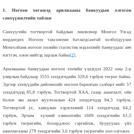
1. Ногоон хөгжилд арилжааны банкуудын олгосон
санхүүжилтийн тайлан
Санхүүгийн тогтвортой байдлын зөвлөлөөр Монгол Улсад
мөрдөгдөх Ногоон таксономи батлагдсантай холбогдуулан
Монголбанк ногоон зээлийн статистик мэдээллийг банкуудаас авч
нэгтгэн, олон нийтэд зарлаж байна
[2]
.
Арилжааны банкуудын ногоон зээлийн үлдэгдэл 2022 оны 2-р
улирлын байдлаар 3555 зээлдэгчдийн 329,6 тэрбум төгрөг байна.
Эдгээр зээлүүдийн дийлэнхийг ногоон барилгын салбарт нийт 57
зээлдэгчдэд 85,8 тэрбум, Тогтвортой ХАА, газар ашиглалт, ойн
болон эко аялал жуулчлалын 424 зээлдэгчдэд 84,3 тэрбум,
Тогтвортой ус, хаягдлын хэрэглээний 114 зээлдэгчдэд 64,2
тэрбум, Эрчим хүчний хэмнэлтийн 1609 зээлдэгчийн 61,5
тэрбум төгрөгийн, бохирдлоос сэргийлэх, бууруулах үйл
ажиллагааны 279 зээлдэгчийн 3,6 тэрбум төгрөгийн зээл олгожээ.