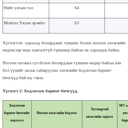
Нийт улсын тоо
64
Монгол Улсын эрэмбэ
63
Хүснэгтээс харахад бохирдлын түвшин болон ногоон хөгжлийн
индексээр маш хангалтгүй түвшинд байгаа нь харагдаж байна.
Ногоон хөгжил сул болон бохирдлын түвшин өндөр байгаа юм
бол үүнийг засаж сайжруулах хөгжлийн бодлогын баримт
бичгүүд бий юу гэвэл.
Хүснэгт 2: Бодлогын баримт бичгүүд,
Бодлогын
МУ-ы
Тогтвортой
баримт бичгийн
Ногоон хөгжлийн бодлого
хөг
хөгжлийн зорилт
мэдээлэл
бар