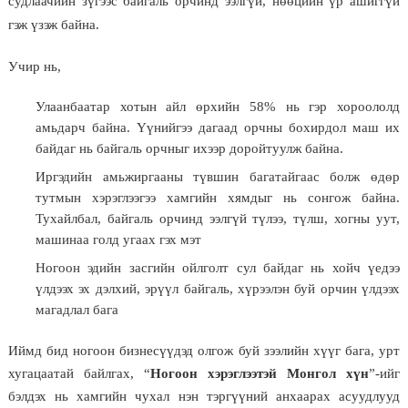
судлаачийн зүгээс байгаль орчинд ээлгүй, нөөцийн үр ашиггүй
гэж үзэж байна.
Учир нь,
Улаанбаатар хотын айл өрхийн 58% нь гэр хороололд
амьдарч байна. Үүнийгээ дагаад орчны бохирдол маш их
байдаг нь байгаль орчныг ихээр доройтуулж байна.
Иргэдийн амьжиргааны түвшин багатайгаас болж өдөр
тутмын хэрэглээгээ хамгийн хямдыг нь сонгож байна.
Тухайлбал, байгаль орчинд ээлгүй түлээ, түлш, хогны уут,
машинаа голд угаах гэх мэт
Ногоон эдийн засгийн ойлголт сул байдаг нь хойч үедээ
үлдээх эх дэлхий, эрүүл байгаль, хүрээлэн буй орчин үлдээх
магадлал бага
Иймд бид ногоон бизнесүүдэд олгож буй зээлийн хүүг бага, урт
хугацаатай байлгах, “
Ногоон хэрэглээтэй Монгол хүн
”-ийг
бэлдэх нь хамгийн чухал нэн тэргүүний анхаарах асуудлууд