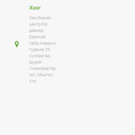
Хаяг
Сан бизнес
центр 9-р
давхар,
Ерөнхий
сайд Амарын
гудамж 29,
Сүхбаатар
дүүрэг
Улаанбаатар
хот, Монгол
Улс