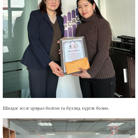
Шилдэг эссэг цуврал болгон та бүхэнд хүргэх болно.