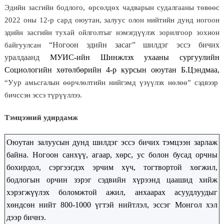
Эдийн засгийн бодлого, өрсөлдөх чадварын судалгааны төвөөс
2022 оны 12-р сард оюутан, залуус олон нийтийн дунд ногоон
эдийн засгийн тухай ойлголтыг нэмэгдүүлэх зорилгоор
зохион
“Ногоон эдийн засаг” шилдэг эссэ бичих
байгуулсан
уралдаанд
МУИС-ийн Шинжлэх ухааны сургуулийн
Социологийн хөтөлбөрийн 4-р курсын оюутан Б.Цэндмаа,
“Уур амьсгалын өөрчлөлтийн нийгэмд үзүүлэх нөлөө” сэдвээр
бичссэн эссэ түрүүллээ.
Тэмцээний удирдамж
Оюутан залуусын дунд шилдэг эссэ бичих тэмцээн зарлаж
байна. Ногоон санхүү, агаар, хөрс, ус болон бусад орчны
бохирдол, сэргээгдэх эрчим хүч, тогтвортой хөгжил,
бодлогын орчин зэрэг сэдвийн хүрээнд цаашид хийж
хэрэгжүүлэх боломжтой ажил, анхаарах асуудлуудыг
хөндсөн нийт 800-1000 үгтэй нийтлэл, эссэг Монгол хэл
дээр бичнэ.