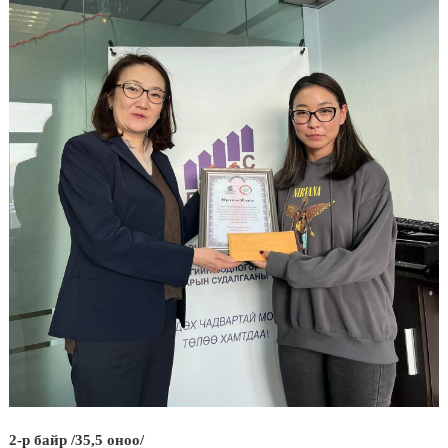
2-р байр /35,5 оноо/