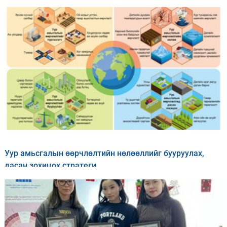
Уур амьсгалын өөрчлөлтийн нөлөөллийг бууруулах,
дасан зохицох стратеги