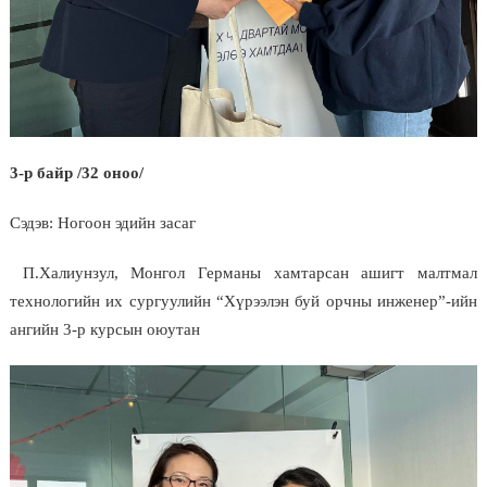
3-р байр /32 оноо/
Сэдэв: Ногоон эдийн засаг
П.Халиунзул, Монгол Германы хамтарсан ашигт малтмал
технологийн их сургуулийн “Хүрээлэн буй орчны инженер”-ийн
ангийн 3-р курсын оюутан