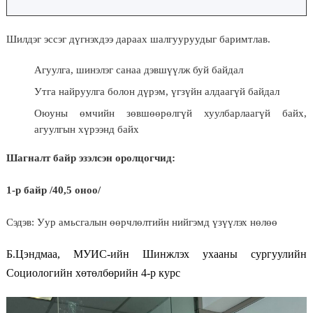
Шилдэг эссэг дүгнэхдээ дараах шалгууруудыг баримтлав.
Агуулга, шинэлэг санаа дэвшүүлж буй байдал
Утга найруулга болон дүрэм, үгзүйн алдаагүй байдал
Оюуны өмчийн зөвшөөрөлгүй хуулбарлаагүй байх,
агуулгын хүрээнд байх
Шагналт байр эзэлсэн оролцогчид:
1-р байр /40,5 оноо/
Сэдэв: Уур амьсгалын өөрчлөлтийн нийгэмд үзүүлэх нөлөө
Б.Цэндмаа, МУИС-ийн Шинжлэх ухааны сургуулийн
Социологийн хөтөлбөрийн 4-р курс