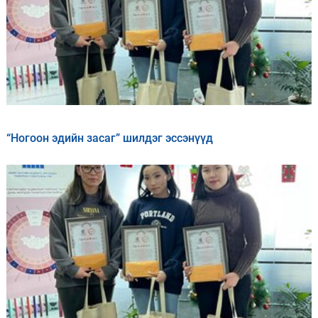
“Ногоон эдийн засаг” шилдэг эссэнүүд