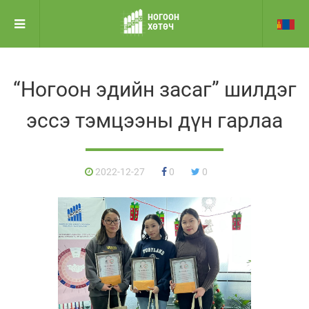
НОГООН
ХӨТӨЧ
“Ногоон эдийн засаг” шилдэг
эссэ тэмцээны дүн гарлаа
2022-12-27
0
0