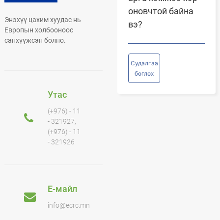
оновчтой байна
Энэхүү цахим хуудас нь
вэ?
Европын холбооноос
санхүүжсэн болно.
Судалгаа
бөглөх
Утас
(+976) - 11
- 321927,
(+976) - 11
- 321926
Е-майл
info@ecrc.mn