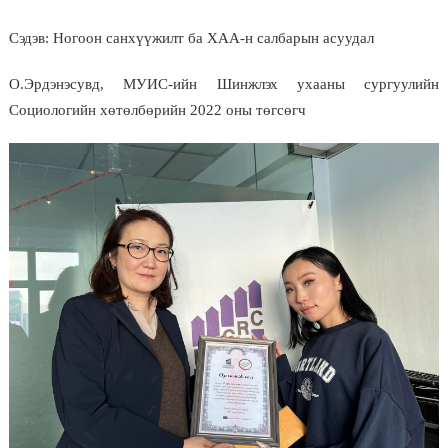
Сэдэв: Ногоон санхүүжилт ба ХАА-н салбарын асуудал
О.Эрдэнэсувд, МУИС-ийн Шинжлэх ухааны сургуулийн
Социологийн хөтөлбөрийн 2022 оны төгсөгч