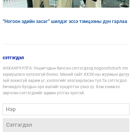
“Ногоон эдийн засаг” шилдэг эссэ тэмцээны дүн гарлаа
сэтгэгдэл
АНХААРУУЛГА: Уншигчдын бичсэн сэтгэгдэлд nogoonhutuch.mn
хариуцлага хүлээхгүй болно. Манай сайт ХХЗХ-ны журмын дагуу
зүй зохисгүй зарим үг, хэллэгийг хязгаарласан тул Та сэтгэгдэл
бичихдээ бусдын эрх ашгийг хүндэтгэн үзнэ үү. Хэм хэмжээ
зөрчсөн сэтгэгдлийг админ устгах эрхтэй.