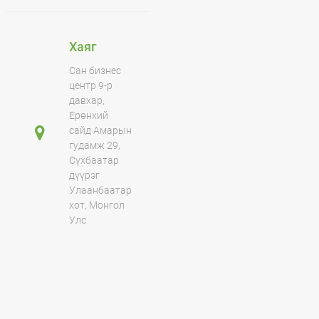
Хаяг
Сан бизнес
центр 9-р
давхар,
Ерөнхий
сайд Амарын
гудамж 29,
Сүхбаатар
дүүрэг
Улаанбаатар
хот, Монгол
Улс