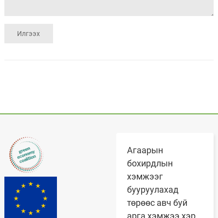
Агаарын
бохирдлын
хэмжээг
бууруулахад
төрөөс авч буй
арга хэмжээ хэр