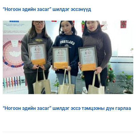
“Ногоон эдийн засаг” шилдэг эссэнүүд
“Ногоон эдийн засаг” шилдэг эссэ тэмцээны дүн гарлаа