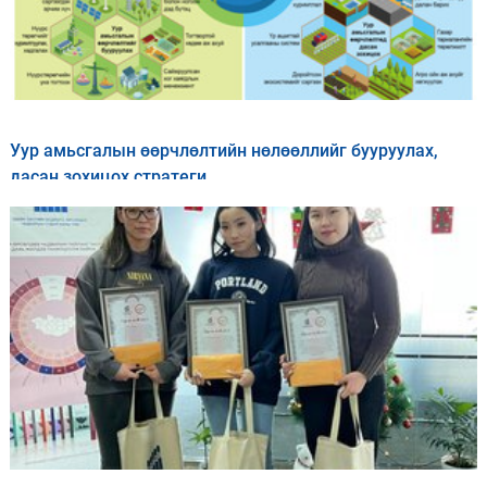
Уур амьсгалын өөрчлөлтийн нөлөөллийг бууруулах,
дасан зохицох стратеги