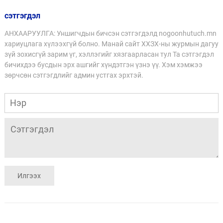
сэтгэгдэл
АНХААРУУЛГА: Уншигчдын бичсэн сэтгэгдэлд nogoonhutuch.mn
хариуцлага хүлээхгүй болно. Манай сайт ХХЗХ-ны журмын дагуу
зүй зохисгүй зарим үг, хэллэгийг хязгаарласан тул Та сэтгэгдэл
бичихдээ бусдын эрх ашгийг хүндэтгэн үзнэ үү. Хэм хэмжээ
зөрчсөн сэтгэгдлийг админ устгах эрхтэй.