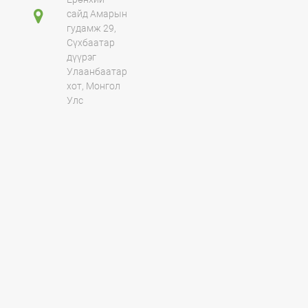
сайд Амарын
гудамж 29,
Сүхбаатар
дүүрэг
Улаанбаатар
хот, Монгол
Улс