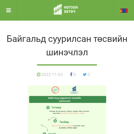
НОГООН
ХӨТӨЧ
Байгальд суурилсан төсвийн
шинэчлэл
2022-11-03
0
0