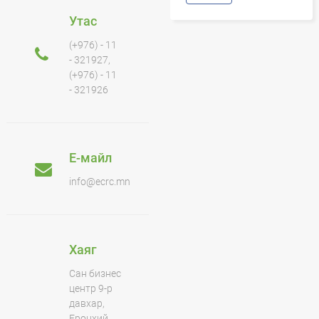
Утас
(+976) - 11
- 321927,
(+976) - 11
- 321926
Е-майл
info@ecrc.mn
Хаяг
Сан бизнес
центр 9-р
давхар,
Ерөнхий