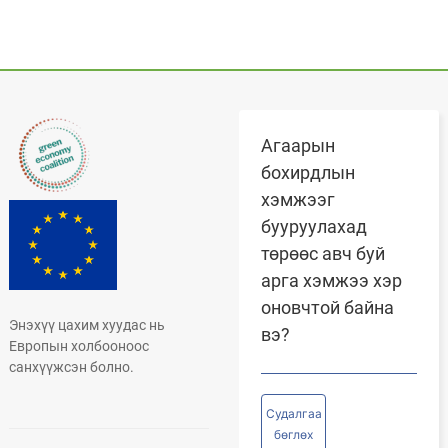
Агаарын
бохирдлын
хэмжээг
бууруулахад
төрөөс авч буй
арга хэмжээ хэр
оновчтой байна
Энэхүү цахим хуудас нь
вэ?
Европын холбооноос
санхүүжсэн болно.
Судалгаа
бөглөх