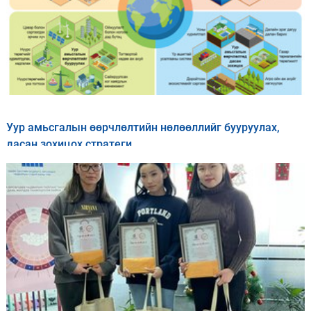
Уур амьсгалын өөрчлөлтийн нөлөөллийг бууруулах,
дасан зохицох стратеги