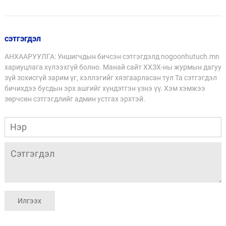
сэтгэгдэл
АНХААРУУЛГА: Уншигчдын бичсэн сэтгэгдэлд nogoonhutuch.mn
хариуцлага хүлээхгүй болно. Манай сайт ХХЗХ-ны журмын дагуу
зүй зохисгүй зарим үг, хэллэгийг хязгаарласан тул Та сэтгэгдэл
бичихдээ бусдын эрх ашгийг хүндэтгэн үзнэ үү. Хэм хэмжээ
зөрчсөн сэтгэгдлийг админ устгах эрхтэй.