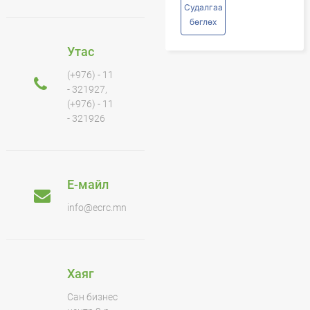
Судалгаа
бөглөх
Утас
(+976) - 11
- 321927,
(+976) - 11
- 321926
Е-майл
info@ecrc.mn
Хаяг
Сан бизнес