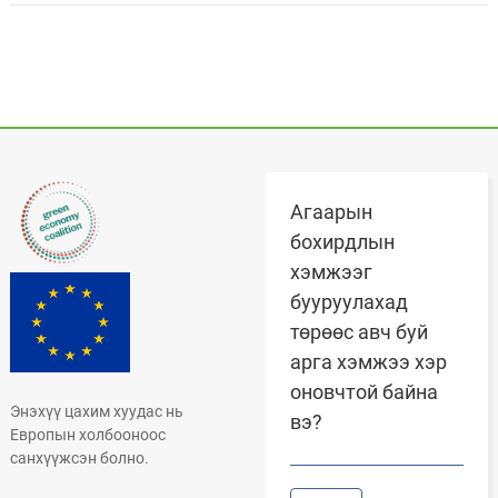
Агаарын
бохирдлын
хэмжээг
бууруулахад
төрөөс авч буй
арга хэмжээ хэр
оновчтой байна
Энэхүү цахим хуудас нь
вэ?
Европын холбооноос
санхүүжсэн болно.