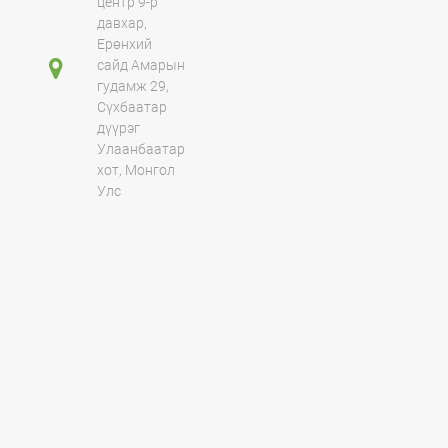
центр 9-р
давхар,
Ерөнхий
сайд Амарын
гудамж 29,
Сүхбаатар
дүүрэг
Улаанбаатар
хот, Монгол
Улс