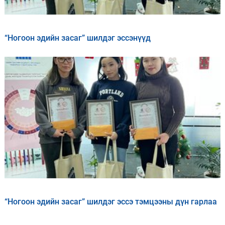
“Ногоон эдийн засаг” шилдэг эссэнүүд
“Ногоон эдийн засаг” шилдэг эссэ тэмцээны дүн гарлаа