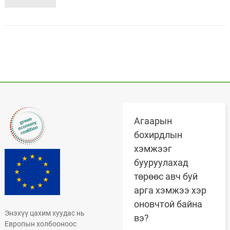
Агаарын
бохирдлын
хэмжээг
бууруулахад
төрөөс авч буй
арга хэмжээ хэр
оновчтой байна
Энэхүү цахим хуудас нь
вэ?
Европын холбооноос