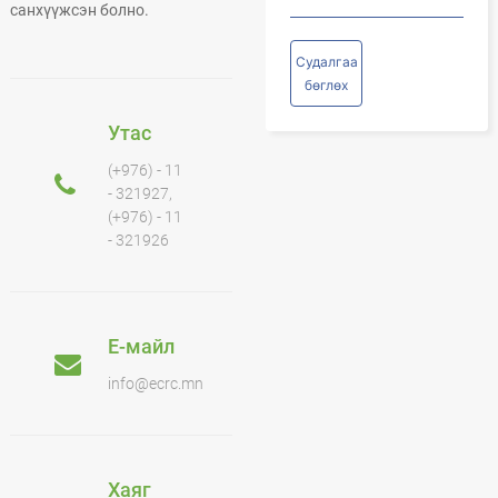
санхүүжсэн болно.
Судалгаа
бөглөх
Утас
(+976) - 11
- 321927,
(+976) - 11
- 321926
Е-майл
info@ecrc.mn
Хаяг