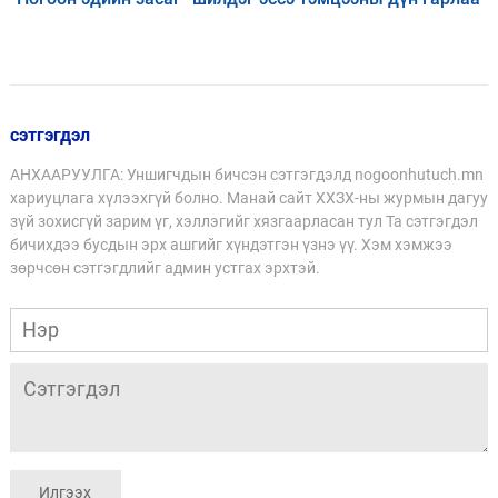
сэтгэгдэл
АНХААРУУЛГА: Уншигчдын бичсэн сэтгэгдэлд nogoonhutuch.mn
хариуцлага хүлээхгүй болно. Манай сайт ХХЗХ-ны журмын дагуу
зүй зохисгүй зарим үг, хэллэгийг хязгаарласан тул Та сэтгэгдэл
бичихдээ бусдын эрх ашгийг хүндэтгэн үзнэ үү. Хэм хэмжээ
зөрчсөн сэтгэгдлийг админ устгах эрхтэй.