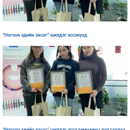
“Ногоон эдийн засаг” шилдэг эссэнүүд
“Ногоон эдийн засаг” шилдэг эссэ тэмцээны дүн гарлаа