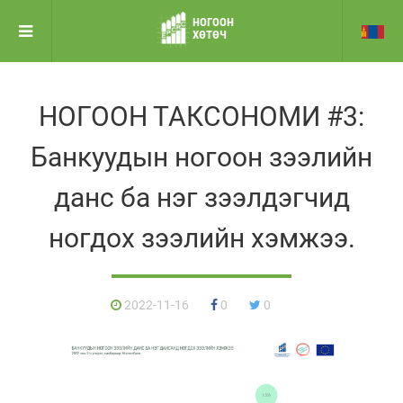
НОГООН
ХӨТӨЧ
НОГООН ТАКСОНОМИ #3:
Банкуудын ногоон зээлийн
данс ба нэг зээлдэгчид
ногдох зээлийн хэмжээ.
2022-11-16
0
0