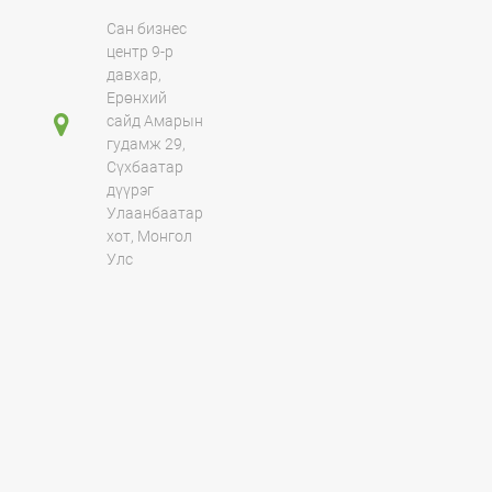
Сан бизнес
центр 9-р
давхар,
Ерөнхий
сайд Амарын
гудамж 29,
Сүхбаатар
дүүрэг
Улаанбаатар
хот, Монгол
Улс