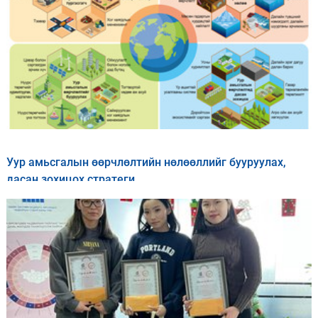
Уур амьсгалын өөрчлөлтийн нөлөөллийг бууруулах,
дасан зохицох стратеги